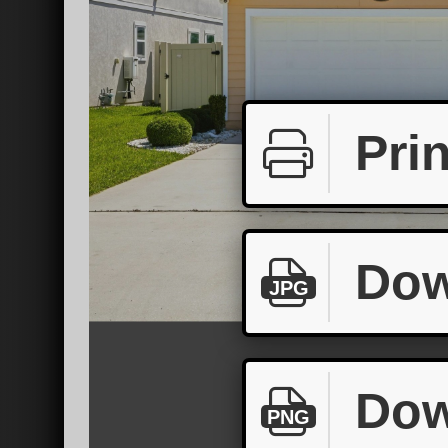
Prin
Dow
JPG
Dow
PNG