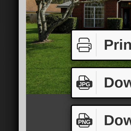
Prin
Dow
JPG
Dow
PNG