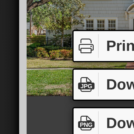
Prin
Dow
JPG
Dow
PNG